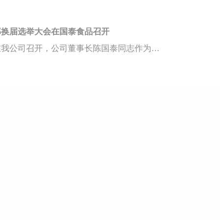
部换届选举大会在国泰食品召开
公司所在社区党总支换届选举大会在我公司召开，公司董事长陈国泰同志作为社区第一党支部书记做了重要讲话，他对新一届党总支和全体党员提出了三点意见：一是要以科学发展观为指导，全面加强和改进党的作风建设;二是要以创先争优活动为契机，不断发挥基层党组织的政治核心作用和党支部的战斗堡垒作用;三是要坚持以发展经济为