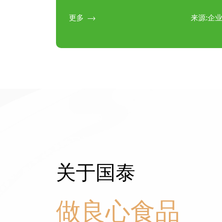
更多
来源:企

关于国泰
做良心食品