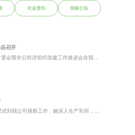
闻
社会责任
招标公告
食品召开
10月25日，君山区工商联四届二次常委会暨非公经济组织党建工作推进会在我公司胜利召开。在组织学习了区五次党代会精神的专题辅导讲座后，区委常委、统战部长、区工业园第一书记周峰要求，非公经济党组织要强化政治引领为企业健康发展领航，强化基层基础为企业健康发展助跑，强化责任担当为企业健康发展给力;区委常委、组织部
研
2017年02月16日岳阳市委副书记李爱武到我公司视察工作，她深入生产车间，了解企业生产运营、产品研发、市场前景等情况。鼓励我公司充分发挥龙头企业引领作用，大力发展农业产业化经营，带动更多农户增收致富。并对公司的企业文化、党建、工会工作给予了充分肯定。