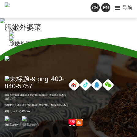
导航
CN
EN
脆嫩外婆菜
脆嫩外婆菜
400-
840-5757
国泰总部地址:湖南省岳阳市君山区柳林街道办事处国泰大
道西101号
营销中心：湖南省长沙市雨花区华晨世纪广场写字楼2325-2
邮箱: guotaicc@163.com
微信官方公众号
抖音官方公众号