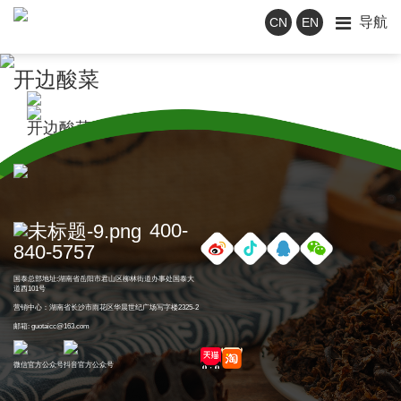
导航
CN
EN
开边酸菜
开边酸菜
400-
840-5757
国泰总部地址:湖南省岳阳市君山区柳林街道办事处国泰大
道西101号
营销中心：湖南省长沙市雨花区华晨世纪广场写字楼2325-2
邮箱: guotaicc@163.com
微信官方公众号
抖音官方公众号