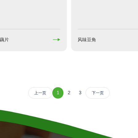

藕片
风味豆角
1
2
3
上一页
下一页