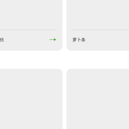

丝
萝卜条