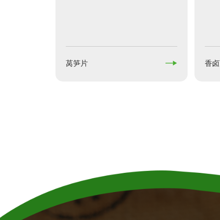

莴笋片
香卤