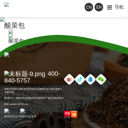
导航
CN
EN
酸菜包
酸菜包
400-
840-5757
国泰总部地址:湖南省岳阳市君山区柳林街道办事处国泰大
道西101号
营销中心：湖南省长沙市雨花区华晨世纪广场写字楼2325-2
邮箱: guotaicc@163.com
微信官方公众号
抖音官方公众号