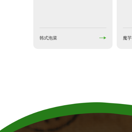

韩式泡菜
魔芋