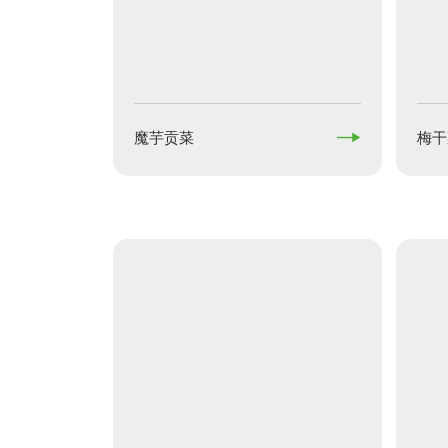

魔芋贡菜
梅干