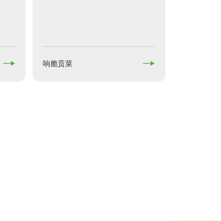


响脆贡菜