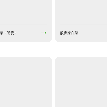

菜（通货）
酸爽辣白菜