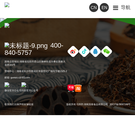
导航
CN
EN
400-
840-5757
国泰总部地址:湖南省岳阳市君山区柳林街道办事处国泰大
道西101号
营销中心：湖南省长沙市雨花区华晨世纪广场写字楼2325-2
邮箱: guotaicc@163.com
微信官方公众号
抖音官方公众号
联系我们
法律声明
友情链接
版权所有 ©2025 湖南国泰食品有限公司
浙ICP备09087198号